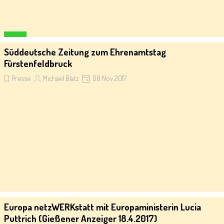
Programm zur Resozialisierung von Strafgefangenen erhält
Lesen
Süddeutsche Zeitung zum Ehrenamtstag
Engagementpreis der FES-Ehemalige
Fürstenfeldbruck
Presse
Michael Blatz
08 Nov 2017
Ehrenamtstag des Landratsamtes Fürstenfeldbruck stellt
Europa netzWERKstatt mit Europaministerin Lucia
Lesen
Puttrich (Gießener Anzeiger 18.4.2017)
den Nachwuchs in den Mittelpunkt